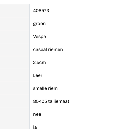
408579
groen
Vespa
casual riemen
2.5cm
Leer
smalle riem
85-105 taliiemaat
nee
ja