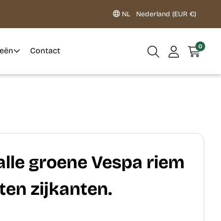
NL
Nederland (EUR €)
0
ieën
Contact
lle groene Vespa riem
en zijkanten.