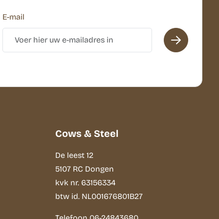
E-mail
Cows & Steel
De leest 12
5107 RC Dongen
kvk nr. 63156334
btw id. NL001676801B27
Telefoon
06-24843680