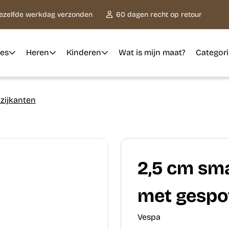
dezelfde werkdag verzonden
60 dagen recht op retour
es
Heren
Kinderen
Wat is mijn maat?
Categor
 zijkanten
2,5 cm sma
met gespo
Vespa