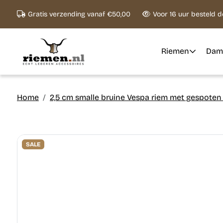
Ga naar content
Gratis verzending vanaf €50,00
Voor 16 uur besteld 
Riemen
Dam
Home
2,5 cm smalle bruine Vespa riem met gespoten
SALE