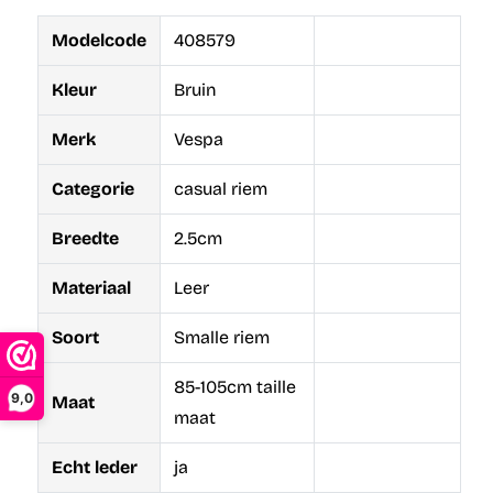
Modelcode
408579
Kleur
Bruin
Merk
Vespa
Categorie
casual riem
Breedte
2.5cm
Materiaal
Leer
Soort
Smalle riem
85-105cm taille
9,0
Maat
maat
Echt leder
ja